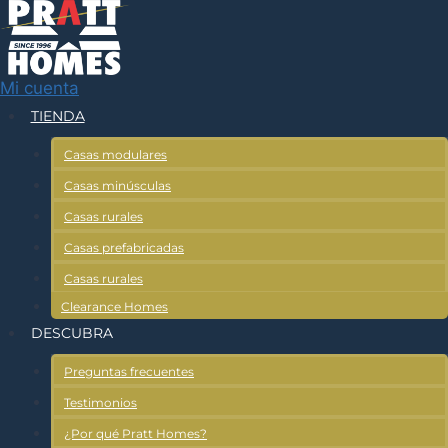
Ir
al
contenido
Mi cuenta
TIENDA
Casas modulares
Casas minúsculas
Casas rurales
Casas prefabricadas
Casas rurales
Clearance Homes
DESCUBRA
Preguntas frecuentes
Testimonios
¿Por qué Pratt Homes?