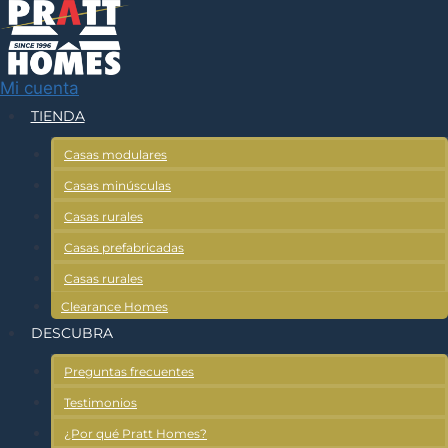
Ir
al
contenido
Mi cuenta
TIENDA
Casas modulares
Casas minúsculas
Casas rurales
Casas prefabricadas
Casas rurales
Clearance Homes
DESCUBRA
Preguntas frecuentes
Testimonios
¿Por qué Pratt Homes?