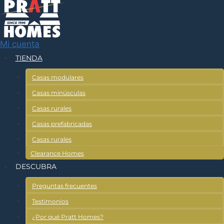
Ir
al
contenido
Mi cuenta
TIENDA
Casas modulares
Casas minúsculas
Casas rurales
Casas prefabricadas
Casas rurales
Clearance Homes
DESCUBRA
Preguntas frecuentes
Testimonios
¿Por qué Pratt Homes?