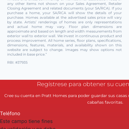
any other items not shown on your Sales Agreement, Retailer
Closing Agreement and related documents (your SA/RCA). If you
purchase a home, your SA/RCA will show the details of your
purchase. Homes available at the advertised sales price will vary
by state. Artists’ renderings of homes are only representations
and actual home may vary. Floor plan dimensions are
approximate and based on length and width measurements from
exterior wall to exterior wall. We invest in continuous product and
process improvement. All home series, floor plans, specifications,
dimensions, features, materials, and availability shown on this
website are subject to change. Images may show options not
included in base price.”
RBI: #37935
Regístrese para obtener su cuen
Cree su cuenta en Pratt Homes para poder guardar sus casas 
cabañas favoritas.
Teléfono
Este campo tiene fines